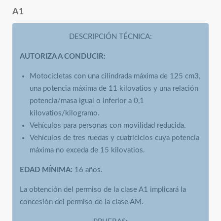
A1
DESCRIPCIÓN TÉCNICA:
AUTORIZA A CONDUCIR:
Motocicletas con una cilindrada máxima de 125 cm3,
una potencia máxima de 11 kilovatios y una relación
potencia/masa igual o inferior a 0,1
kilovatios/kilogramo.
Vehículos para personas con movilidad reducida.
Vehículos de tres ruedas y cuatriciclos cuya potencia
máxima no exceda de 15 kilovatios.
EDAD MÍNIMA:
16 años.
La obtención del permiso de la clase A1 implicará la
concesión del permiso de la clase AM.